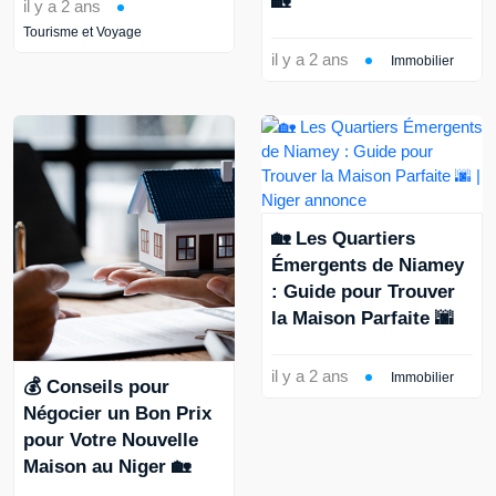
🏡
il y a 2 ans
Tourisme et Voyage
il y a 2 ans
Immobilier
🏡 Les Quartiers
Émergents de Niamey
: Guide pour Trouver
la Maison Parfaite 🌆
il y a 2 ans
Immobilier
💰 Conseils pour
Négocier un Bon Prix
pour Votre Nouvelle
Maison au Niger 🏡