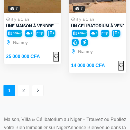
7
7
il y a 1 an
il y a 1 an
UNE MAISON À VENDRE
UN CELIBATORIUM À VENDR
400m²
2
3
2
200m²
3
3
3
Niamey
Niamey
25 000 000 CFA
14 000 000 CFA
1
2
Maison, Villa & Célibatorium au Niger – Trouvez ou Publiez
votre Bien Immobilier sur NigerAnnonce Bienvenue dans la