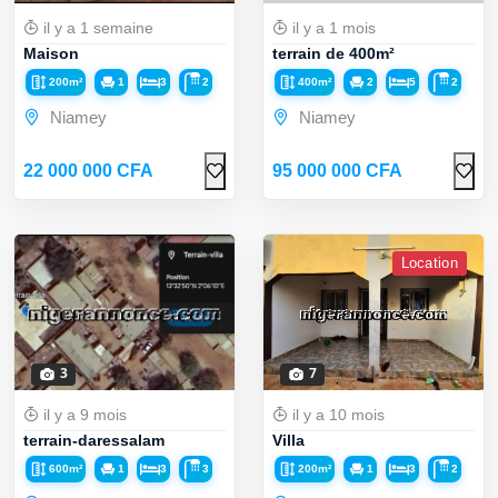
il y a 1 semaine
il y a 1 mois
Maison
terrain de 400m²
200m²
1
3
2
400m²
2
5
2
Niamey
Niamey
22 000 000 CFA
95 000 000 CFA
Location
3
7
il y a 9 mois
il y a 10 mois
terrain-daressalam
Villa
600m²
1
3
3
200m²
1
3
2