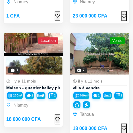
Niamey
Niamey
1 CFA
23 000 000 CFA
Location
Vente
3
7
il y a 11 mois
il y a 11 mois
Maison - quartier kalley plateau - 200m2
villa à vendre
200m²
1
3
2
400m²
1
2
1
Niamey
Tahoua
18 000 000 CFA
18 000 000 CFA