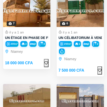
7
6
il y a 1 an
il y a 1 an
UN ÉTAGE EN PHASE DE FINITION À VENDRE
UN CÉLIBATORIUM À VENDR
200m²
2
4
3
250m²
2
2
2
Niamey
Niamey
18 000 000 CFA
7 500 000 CFA