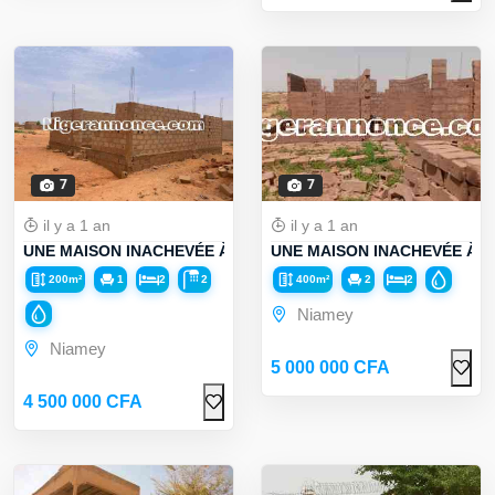
7
7
il y a 1 an
il y a 1 an
UNE MAISON INACHEVÉE À VENDRE
UNE MAISON INACHEVÉE À 
200m²
1
2
2
400m²
2
2
Niamey
Niamey
5 000 000 CFA
4 500 000 CFA