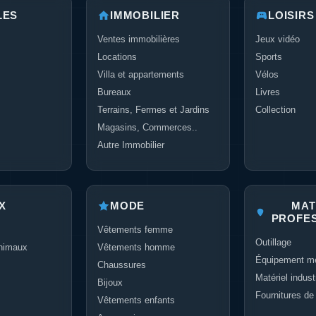
LES
IMMOBILIER
LOISIRS
Ventes immobilières
Jeux vidéo
Locations
Sports
Villa et appartements
Vélos
Bureaux
Livres
Terrains, Fermes et Jardins
Collection
Magasins, Commerces..
Autre Immobilier
X
MODE
MAT
PROFE
Vêtements femme
Outillage
nimaux
Vêtements homme
Équipement mé
Chaussures
Matériel industr
Bijoux
Fournitures de
Vêtements enfants