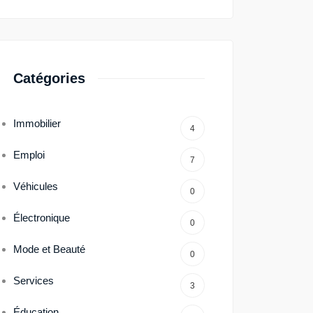
Catégories
Immobilier
4
Emploi
7
Véhicules
0
Électronique
0
Mode et Beauté
0
Services
3
Éducation