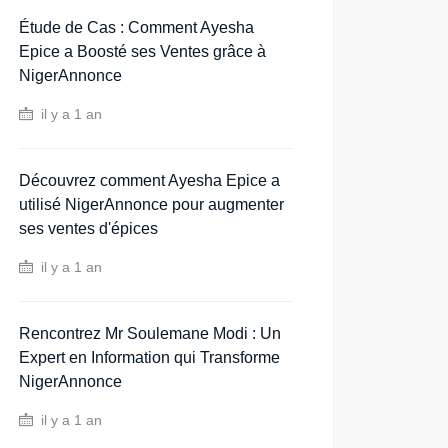
Étude de Cas : Comment Ayesha
Epice a Boosté ses Ventes grâce à
NigerAnnonce
il y a 1 an
Découvrez comment Ayesha Epice a
utilisé NigerAnnonce pour augmenter
ses ventes d'épices
il y a 1 an
Rencontrez Mr Soulemane Modi : Un
Expert en Information qui Transforme
NigerAnnonce
il y a 1 an