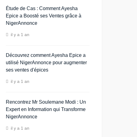
Étude de Cas : Comment Ayesha
Epice a Boosté ses Ventes grâce à
NigerAnnonce
il y a 1 an
Découvrez comment Ayesha Epice a
utilisé NigerAnnonce pour augmenter
ses ventes d'épices
il y a 1 an
Rencontrez Mr Soulemane Modi : Un
Expert en Information qui Transforme
NigerAnnonce
il y a 1 an