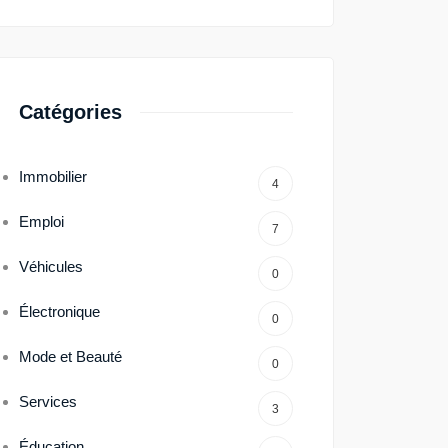
Catégories
Immobilier
4
Emploi
7
Véhicules
0
Électronique
0
Mode et Beauté
0
Services
3
Éducation