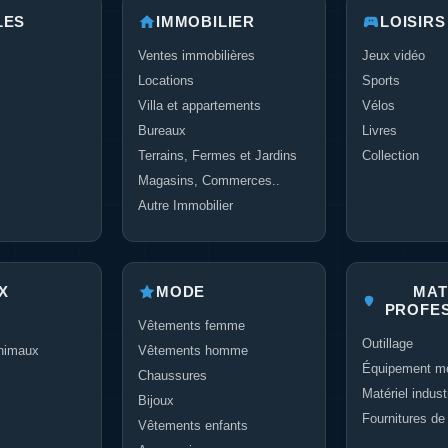
LES
IMMOBILIER
LOISIRS
Ventes immobilières
Jeux vidéo
Locations
Sports
Villa et appartements
Vélos
Bureaux
Livres
Terrains, Fermes et Jardins
Collection
Magasins, Commerces..
Autre Immobilier
X
MODE
MAT
PROFE
Vêtements femme
Outillage
nimaux
Vêtements homme
Équipement mé
Chaussures
Matériel industr
Bijoux
Fournitures de
Vêtements enfants