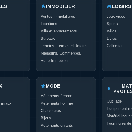
LES
IMMOBILIER
LOISIRS
Ventes immobilières
Jeux vidéo
Locations
Sports
Villa et appartements
Vélos
Bureaux
Livres
Terrains, Fermes et Jardins
Collection
Magasins, Commerces..
Autre Immobilier
X
MODE
MAT
PROFE
Vêtements femme
Outillage
nimaux
Vêtements homme
Équipement mé
Chaussures
Matériel industr
Bijoux
Fournitures de
Vêtements enfants