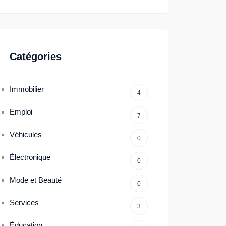
Catégories
Immobilier
4
Emploi
7
Véhicules
0
Électronique
0
Mode et Beauté
0
Services
3
Éducation