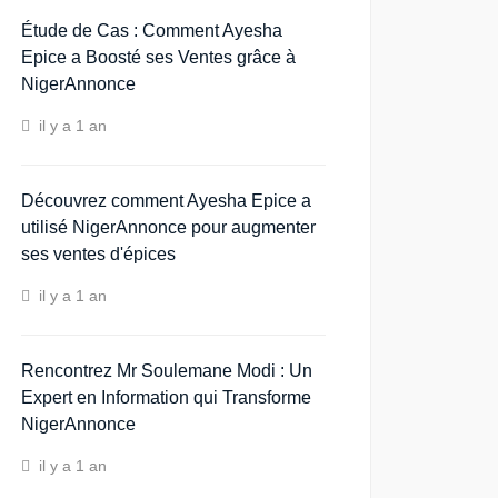
Étude de Cas : Comment Ayesha
Epice a Boosté ses Ventes grâce à
NigerAnnonce
il y a 1 an
Découvrez comment Ayesha Epice a
utilisé NigerAnnonce pour augmenter
ses ventes d'épices
il y a 1 an
Rencontrez Mr Soulemane Modi : Un
Expert en Information qui Transforme
NigerAnnonce
il y a 1 an