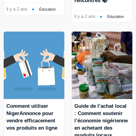
rencontrés 📚
il y a 2 ans
Éducation
il y a 2 ans
Éducation
Comment utiliser
Guide de l’achat local
NigerAnnonce pour
: Comment soutenir
vendre efficacement
l’économie nigérienne
vos produits en ligne
en achetant des
produits locaux