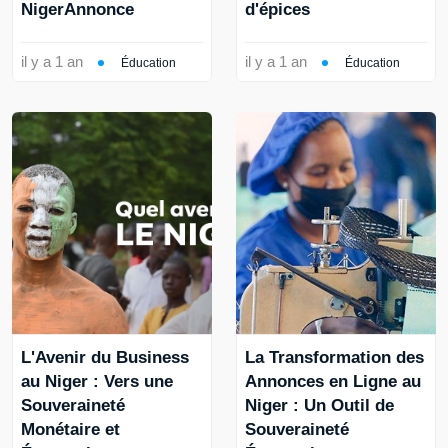
NigerAnnonce
d'épices
il y a 1 an
il y a 1 an
Éducation
Éducation
L'Avenir du Business
La Transformation des
au Niger : Vers une
Annonces en Ligne au
Souveraineté
Niger : Un Outil de
Monétaire et
Souveraineté