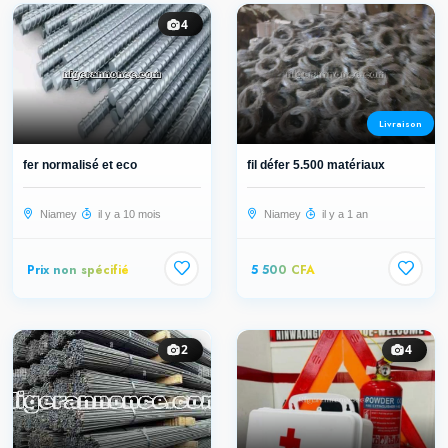
4
Livraison
fer normalisé et eco
fil défer 5.500 matériaux
Niamey
il y a 10 mois
Niamey
il y a 1 an
Prix non spécifié
5 500 CFA
2
4