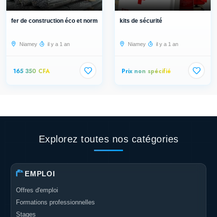
fer de construction éco et normalis...
kits de sécurité
Niamey
il y a 1 an
Niamey
il y a 1 an
165 350 CFA
Prix non spécifié
Explorez toutes nos catégories
EMPLOI
Offres d'emploi
Formations professionnelles
Stages