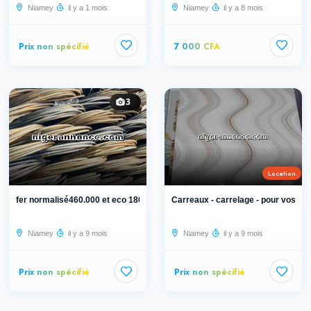
Niamey
il y a 1 mois
Niamey
il y a 8 mois
Prix non spécifié
7 000 CFA
3
Location
fer normalisé460.000 et eco 180.000
Carreaux - carrelage - pour vos mai.
Niamey
il y a 9 mois
Niamey
il y a 9 mois
Prix non spécifié
Prix non spécifié