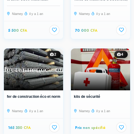
Niamey
il y a 1 an
Niamey
il y a 1 an
5 500 CFA
70 000 CFA
2
4
fer de construction éco et normalis...
kits de sécurité
Niamey
il y a 1 an
Niamey
il y a 1 an
165 350 CFA
Prix non spécifié