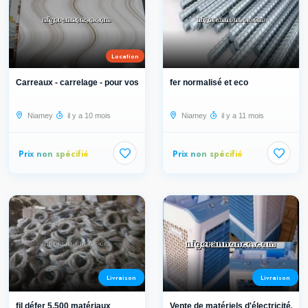
Location
Carreaux - carrelage - pour vos mai...
fer normalisé et eco
Niamey
il y a 10 mois
Niamey
il y a 11 mois
Prix non spécifié
Prix non spécifié
Livraison
Livraison
fil défer 5.500 matériaux
Vente de matériels d'électricité, d...