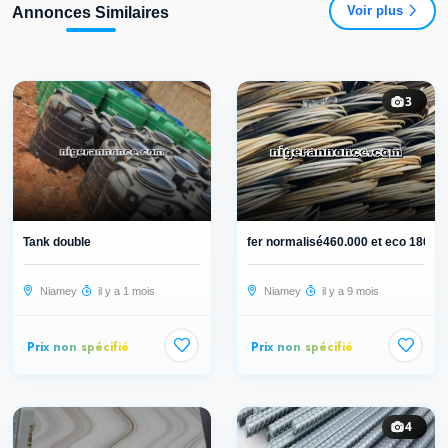
Voir plus
Annonces Similaires
3
Tank double
fer normalisé460.000 et eco 180.0
Niamey
il y a 1 mois
Niamey
il y a 9 mois
Prix non spécifié
Prix non spécifié
4