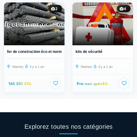
2
4
fer de construction éco et normalis...
kits de sécurité
Niamey
il y a 1 an
Niamey
il y a 1 an
165 350 CFA
Prix non spécifié
Explorez toutes nos catégories