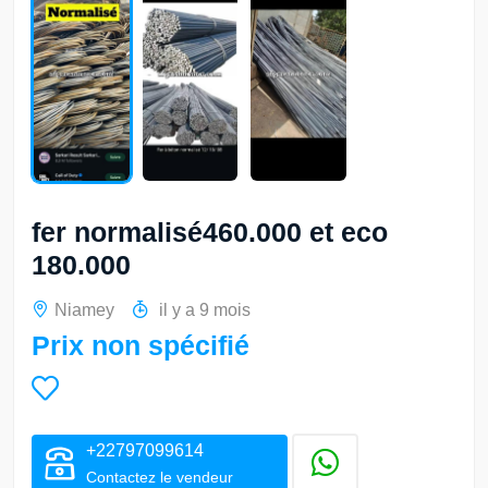
fer normalisé460.000 et eco
180.000
Niamey
il y a 9 mois
Prix non spécifié
+22797099614
Contactez le vendeur