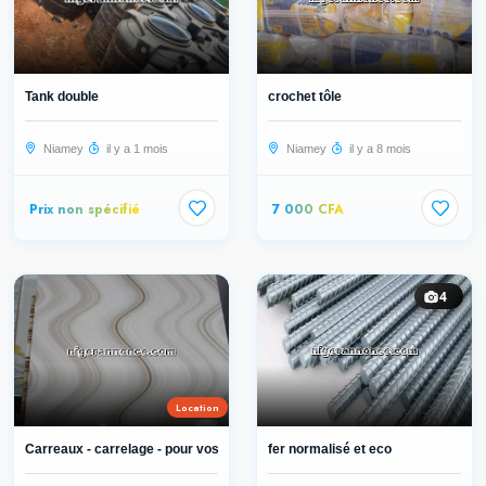
Tank double
crochet tôle
Niamey
il y a 1 mois
Niamey
il y a 8 mois
Prix non spécifié
7 000 CFA
4
Location
Carreaux - carrelage - pour vos mai...
fer normalisé et eco