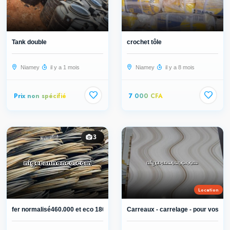
Tank double
crochet tôle
Niamey
il y a 1 mois
Niamey
il y a 8 mois
Prix non spécifié
7 000 CFA
3
Location
fer normalisé460.000 et eco 180.000
Carreaux - carrelage - pour vos mai.