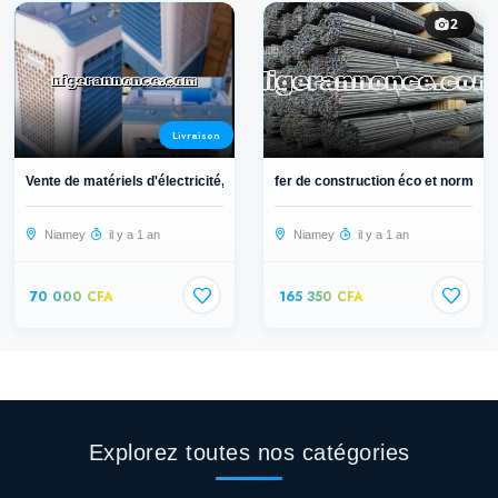
2
Livraison
Vente de matériels d'électricité, d...
fer de construction éco et normalis.
Niamey
il y a 1 an
Niamey
il y a 1 an
70 000 CFA
165 350 CFA
Explorez toutes nos catégories