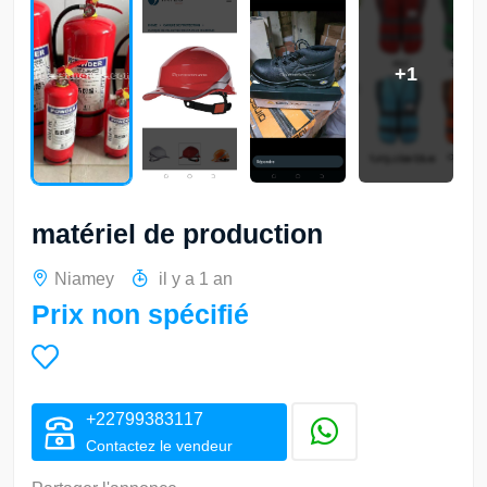
+1
matériel de production
Niamey
il y a 1 an
Prix non spécifié
+22799383117
Contactez le vendeur