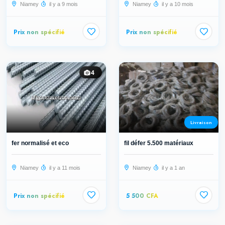
Niamey
il y a 9 mois
Niamey
il y a 10 mois
Prix non spécifié
Prix non spécifié
4
Livraison
fer normalisé et eco
fil défer 5.500 matériaux
Niamey
il y a 11 mois
Niamey
il y a 1 an
Prix non spécifié
5 500 CFA