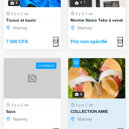
5
7
il y a 1 an
il y a 1 an
Tissus et bazin
Montre Haino Teko à vendre
Niamey
Niamey
7 000 CFA
Prix non spécifié
Livraison
3
il y a 1 an
il y a 1 an
Sacs
COLLECTION AMIE
Niamey
Niamey