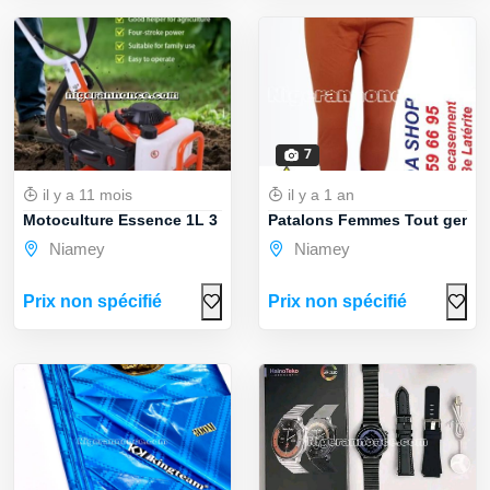
7
il y a 11 mois
il y a 1 an
Motoculture Essence 1L 3 hp chevaux acce ...
Patalons Femmes Tout genre
Niamey
Niamey
Prix non spécifié
Prix non spécifié