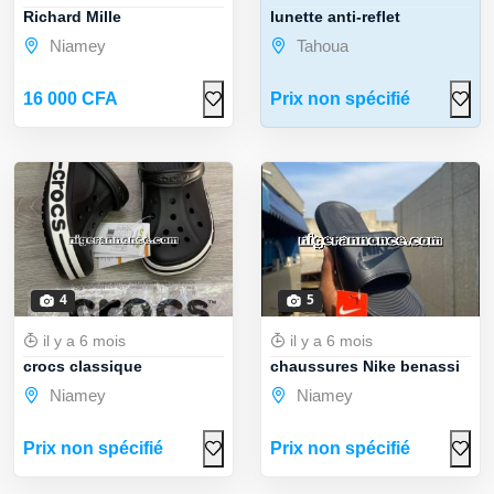
Richard Mille
lunette anti-reflet
Niamey
Tahoua
16 000 CFA
Prix non spécifié
4
5
il y a 6 mois
il y a 6 mois
crocs classique
chaussures Nike benassi
Niamey
Niamey
Prix non spécifié
Prix non spécifié