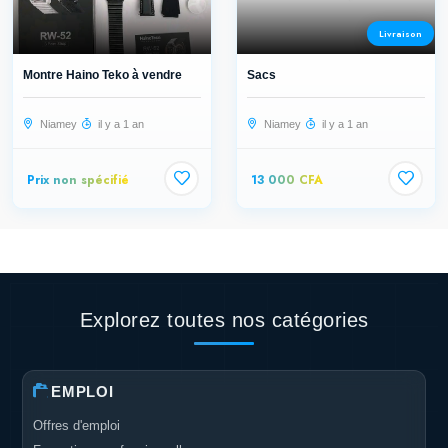
Livraison
Montre Haino Teko à vendre
Sacs
Niamey
il y a 1 an
Niamey
il y a 1 an
Prix non spécifié
13 000 CFA
Explorez toutes nos catégories
EMPLOI
Offres d'emploi