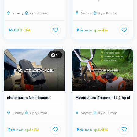
Niamey
il y a 1 mois
Niamey
il y a 6 mois
16 000 CFA
Prix non spécifié
5
chaussures Nike benassi
Motoculture Essence 1L 3 hp cheva
Niamey
il y a 6 mois
Niamey
il y a 11 mois
Prix non spécifié
Prix non spécifié