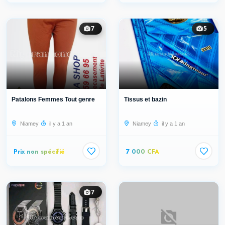
7
5
Patalons Femmes Tout genre
Tissus et bazin
Niamey
il y a 1 an
Niamey
il y a 1 an
Prix non spécifié
7 000 CFA
7