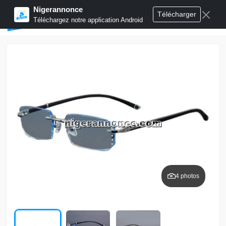
Nigerannonce
Télécharger
Publier annonces
Téléchargez notre application Android
4 photos