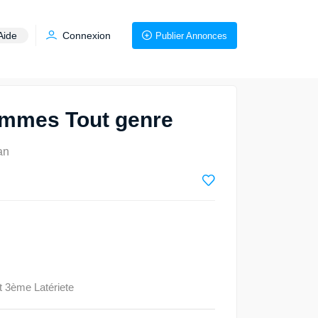
Aide
Connexion
Publier Annonces
emmes Tout genre
an
 3ème Latériete