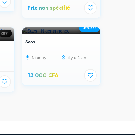
Prix non spécifié
Livraison
7
Sacs
Niamey
il y a 1 an
n
13 000 CFA