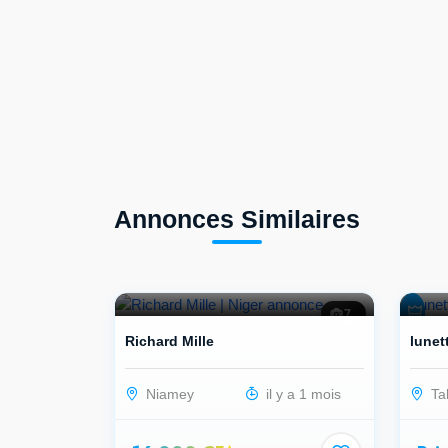
Annonces Similaires
7
Richard Mille
lunett
Niamey
il y a 1 mois
Ta