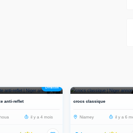
Livraison
4
e anti-reflet
crocs classique
houa
il y a 4 mois
Niamey
il y a 6 m