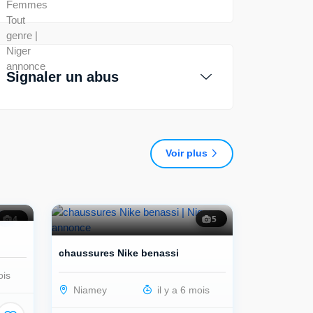
Signaler un abus
Voir plus
4
5
chaussures Nike benassi
ois
Niamey
il y a 6 mois