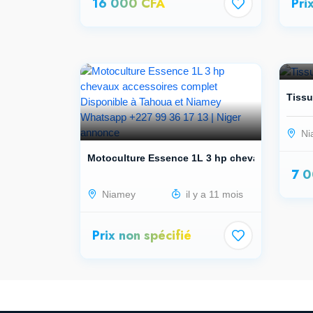
16 000 CFA
Pri
Tissu
Ni
Motoculture Essence 1L 3 hp chevaux...
7 
Niamey
il y a 11 mois
Prix non spécifié