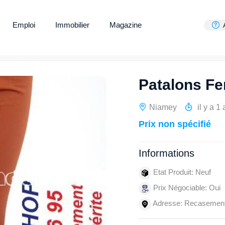
Emploi
Immobilier
Magazine
Patalons F
Niamey
il y a 1 
Prix non spécifié
Informations
Etat Produit: Neuf
Prix Négociable: Oui
Adresse: Recasement