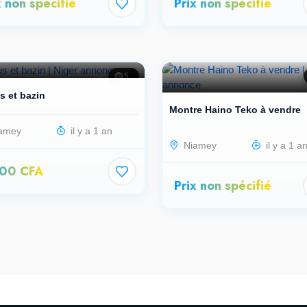
x non spécifié
Prix non spécifié
5
s et bazin
Montre Haino Teko à vendre
amey
il y a 1 an
Niamey
il y a 1 a
000 CFA
Prix non spécifié