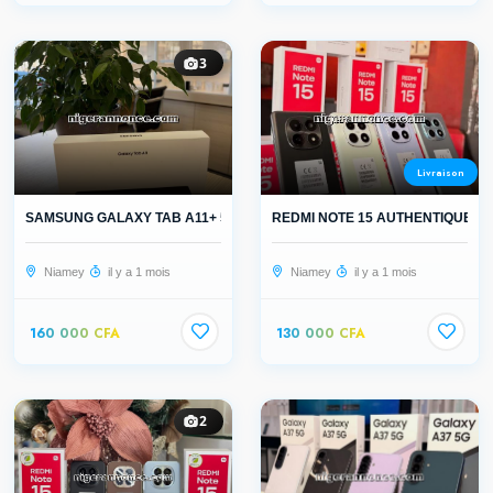
3
Livraison
SAMSUNG GALAXY TAB A11+ 5G AUTHENTI...
REDMI NOTE 15 AUTHENTIQUE
Niamey
il y a 1 mois
Niamey
il y a 1 mois
160 000 CFA
130 000 CFA
2