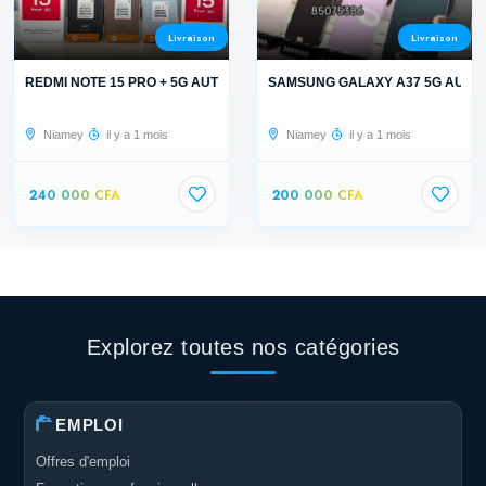
Livraison
Livraison
REDMI NOTE 15 PRO + 5G AUTHENTIQUE
SAMSUNG GALAXY A37 5G AUTH
Niamey
il y a 1 mois
Niamey
il y a 1 mois
240 000 CFA
200 000 CFA
Explorez toutes nos catégories
EMPLOI
Offres d'emploi