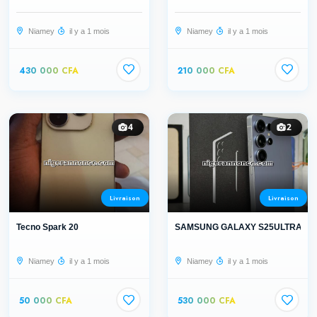
Niamey
il y a 1 mois
Niamey
il y a 1 mois
430 000 CFA
210 000 CFA
4
2
Livraison
Livraison
Tecno Spark 20
SAMSUNG GALAXY S25ULTRA AU
Niamey
il y a 1 mois
Niamey
il y a 1 mois
50 000 CFA
530 000 CFA