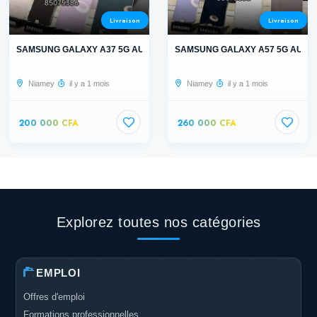
Livraison
Livraison
SAMSUNG GALAXY A37 5G AUTHENTIQUE
SAMSUNG GALAXY A57 5G AUTH
Niamey
il y a 1 mois
Niamey
il y a 1 mois
200 000 CFA
260 000 CFA
Explorez toutes nos catégories
EMPLOI
Offres d'emploi
Formations professionnelles