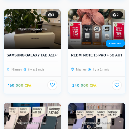
3
2
Livraison
SAMSUNG GALAXY TAB A11+ 5G AUTHENTI...
REDMI NOTE 15 PRO + 5G AUTHE
Niamey
il y a 1 mois
Niamey
il y a 1 mois
160 000 CFA
240 000 CFA