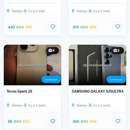
Niamey
il y a 1 mois
Niamey
il y a 1 mois
430 000 CFA
210 000 CFA
4
2
Livraison
Livraison
Tecno Spark 20
SAMSUNG GALAXY S25ULTRA AU
Niamey
il y a 1 mois
Niamey
il y a 1 mois
50 000 CFA
530 000 CFA