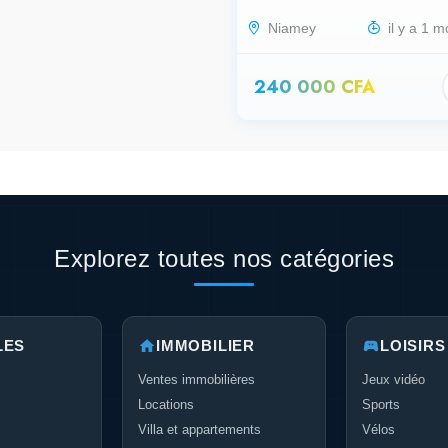
Niamey
il y a 1 m
240 000 CFA
Explorez toutes nos catégories
LES
IMMOBILIER
LOISIRS
Ventes immobilières
Jeux vidéo
Locations
Sports
Villa et appartements
Vélos