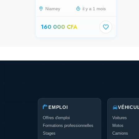
Niamey
il y a 1 mois
160 000 CFA
EMPLOI
VÉHICU
Offres d'emploi
Voitures
Formations professionnelles
Motos
Stages
Camions