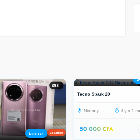
Li
3
Tecno Spark 20
Niamey
il y a 1 m
50 000 CFA
Location
Livraison