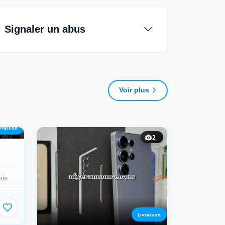
Signaler un abus
Voir plus
vraison
4
2
ois
Livraison