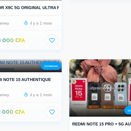
R X9C 5G ORIGINAL ULTRA RÉSISTA...
amey
il y a 1 mois
0 000 CFA
Livraison
I NOTE 15 AUTHENTIQUE
amey
il y a 1 mois
Li
0 000 CFA
REDMI NOTE 15 PRO + 5G A