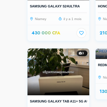
SAMSUNG GALAXY S24ULTRA
HONO
Niamey
il y a 1 mois
Ni
430 000 CFA
21
3
REDM
Ni
13
SAMSUNG GALAXY TAB A11+ 5G AUTHENTI...