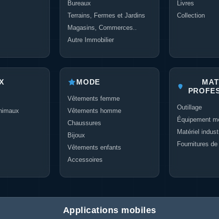
Bureaux
Livres
Terrains, Fermes et Jardins
Collection
Magasins, Commerces..
Autre Immobilier
X
MODE
MAT
PROFE
Vêtements femme
Outillage
nimaux
Vêtements homme
Équipement mé
Chaussures
Matériel industr
Bijoux
Fournitures de
Vêtements enfants
Accessoires
Applications mobiles