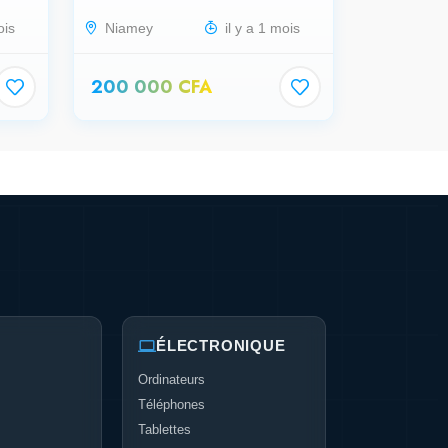
ois
Niamey
il y a 1 mois
200 000 CFA
ÉLECTRONIQUE
Ordinateurs
Téléphones
Tablettes