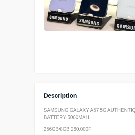
Description
SAMSUNG GALAXY A57 5G AUTHENTIQ
BATTERY 5000MAH
256GB/8GB 260.000F