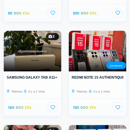
50 000 CFA
530 000 CFA
3
Livraison
SAMSUNG GALAXY TAB A11+ 5G AUTHENTI...
REDMI NOTE 15 AUTHENTIQUE
Niamey
il y a 1 mois
Niamey
il y a 1 mois
160 000 CFA
130 000 CFA