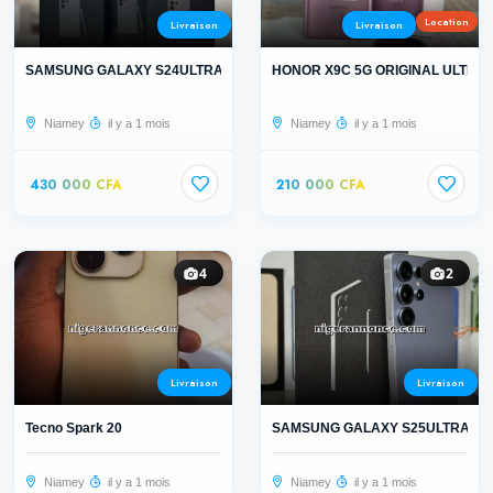
Location
Livraison
Livraison
SAMSUNG GALAXY S24ULTRA
HONOR X9C 5G ORIGINAL ULTRA R
Niamey
il y a 1 mois
Niamey
il y a 1 mois
430 000 CFA
210 000 CFA
4
2
Livraison
Livraison
Tecno Spark 20
SAMSUNG GALAXY S25ULTRA AU
Niamey
il y a 1 mois
Niamey
il y a 1 mois