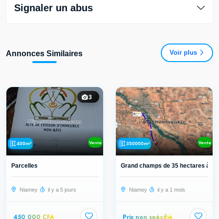
Signaler un abus
Voir plus
Annonces Similaires
3
Vente
Vente
400m²
350000m²
Parcelles
Grand champs de 35 hectares à ven
Niamey
il y a 5 jours
Niamey
il y a 1 mois
450 000 CFA
Prix non spécifié