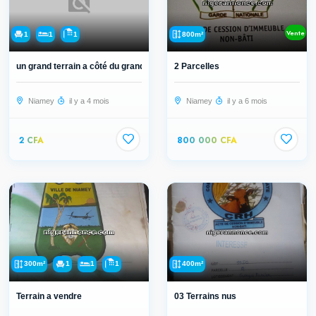
Vente
1
1
1
800m²
un grand terrain a côté du grand ma...
2 Parcelles
Niamey
il y a 4 mois
Niamey
il y a 6 mois
2 CFA
800 000 CFA
300m²
1
1
1
400m²
Terrain a vendre
03 Terrains nus