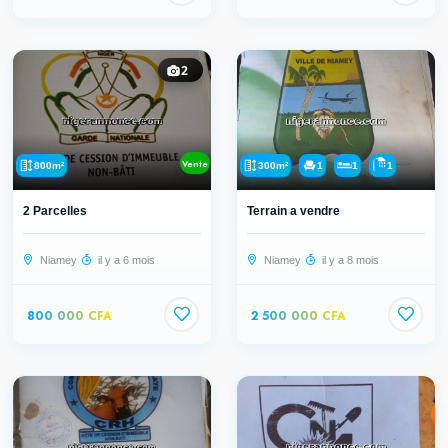
2
Vente
800m²
300m²
1
1
1
2 Parcelles
Terrain a vendre
Niamey
il y a 6 mois
Niamey
il y a 8 mois
800 000 CFA
2 500 000 CFA