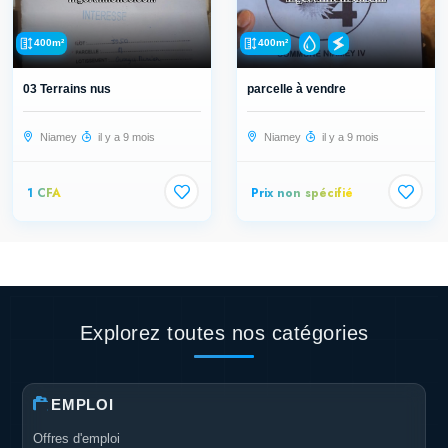
400m²
400m²
03 Terrains nus
parcelle à vendre
Niamey
il y a 9 mois
Niamey
il y a 9 mois
1 CFA
Prix non spécifié
Explorez toutes nos catégories
EMPLOI
Offres d'emploi