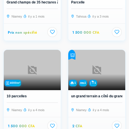
Grand champs de 35 hectares à vendr...
Parcelle
Niamey
il y a 1 mois
Tahoua
il y a 3 mois
Prix non spécifié
1 500 000 CFA
4000m²
1
1
1
10 parcelles
un grand terrain a côté du grand ma.
Niamey
il y a 4 mois
Niamey
il y a 4 mois
1 500 000 CFA
2 CFA