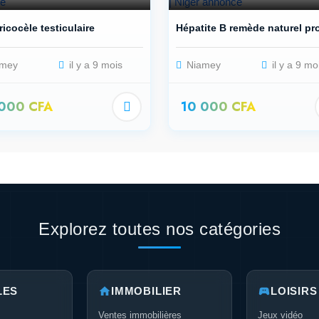
ricocèle testiculaire
Hépatite B remède naturel pro
mey
il y a 9 mois
Niamey
il y a 9 mo
 000 CFA
10 000 CFA
Explorez toutes nos catégories
LES
IMMOBILIER
LOISIRS
Ventes immobilières
Jeux vidéo