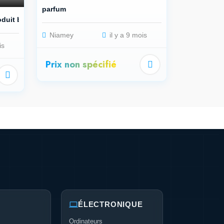
parfum
duit b...
Niamey
il y a 9 mois
is
Prix non spécifié
ÉLECTRONIQUE
Ordinateurs