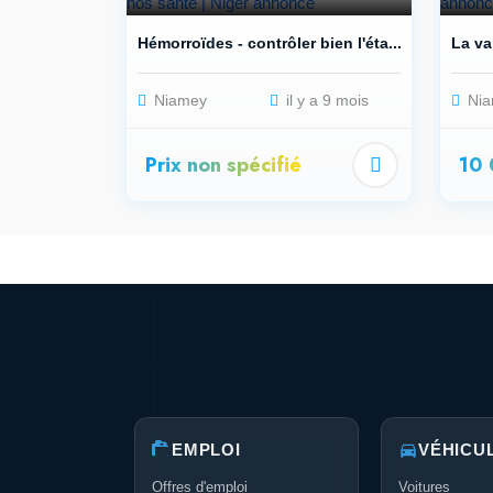
Hémorroïdes - contrôler bien l'éta...
La va
Niamey
il y a 9 mois
Nia
Prix non spécifié
10
EMPLOI
VÉHICU
Offres d'emploi
Voitures