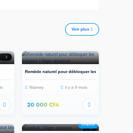
Voir plus
3
Remède naturel pour débloquer les t...
is
Niamey
il y a 9 mois
20 000 CFA
Livraison
2