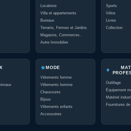
Locations
Sports
Villa et appartements
Vélos
Bureaux
Livres
Terrains, Fermes et Jardins
Collection
Magasins, Commerces..
Autre Immobilier
X
MODE
MAT
PROFE
Vêtements femme
Outillage
nimaux
Vêtements homme
Équipement mé
Chaussures
Matériel industr
Bijoux
Fournitures de
Vêtements enfants
Accessoires