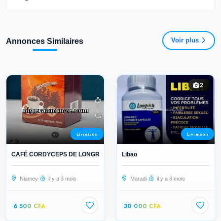
Voir plus
Annonces Similaires
2
Livraison
Livraison
CAFÉ CORDYCEPS DE LONGRICH
Libao
Niamey
il y a 3 mois
Maradi
il y a 8 mois
6 500 CFA
30 000 CFA