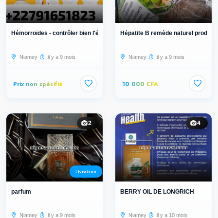
Hémorroïdes - contrôler bien l'éta...
Hépatite B remède naturel produit b.
Niamey
il y a 9 mois
Niamey
il y a 9 mois
Prix non spécifié
10 000 CFA
2
4
Livraison
parfum
BERRY OIL DE LONGRICH
Niamey
il y a 9 mois
Niamey
il y a 10 mois