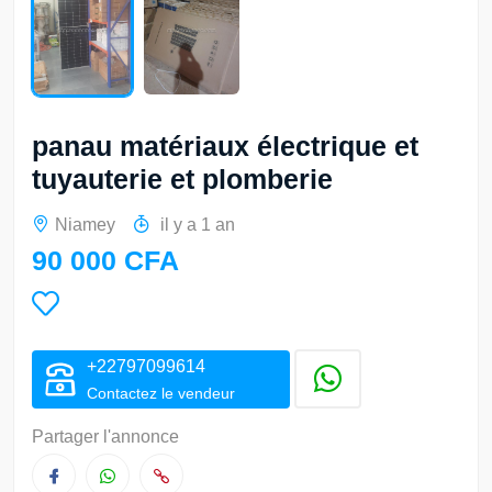
panau matériaux électrique et
tuyauterie et plomberie
Niamey
il y a 1 an
90 000 CFA
+22797099614
Contactez le vendeur
Partager l'annonce