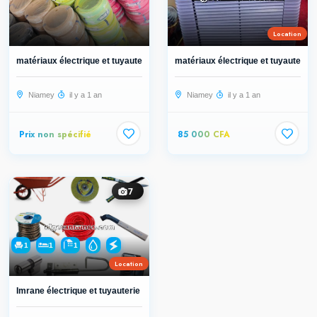
Location
matériaux électrique et tuyauterie...
matériaux électrique et tuyauterie..
Niamey
il y a 1 an
Niamey
il y a 1 an
Prix non spécifié
85 000 CFA
7
1
1
1
Location
Imrane électrique et tuyauterie et...