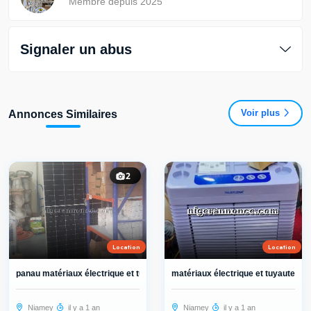
Membre depuis 2025
Signaler un abus
Voir plus
Annonces Similaires
2
Location
Location
panau matériaux électrique et tuyau...
matériaux électrique et tuyauterie..
Niamey
il y a 1 an
Niamey
il y a 1 an