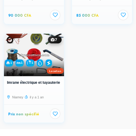
90 000 CFA
85 000 CFA
7
1
1
1
Location
Imrane électrique et tuyauterie et...
Niamey
il y a 1 an
Prix non spécifié