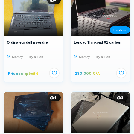
4
Livraison
Ordinateur dell a vendre
Lenovo Thinkpad X1 carbon
Niamey
il y a 1 an
Niamey
il y a 1 an
Prix non spécifié
280 000 CFA
4
3