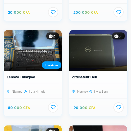
20 000 CFA
200 000 CFA
2
6
Livraison
Lenovo Thinkpad
ordinateur Dell
Niamey
il y a 4 mois
Niamey
il y a 1 an
80 000 CFA
90 000 CFA