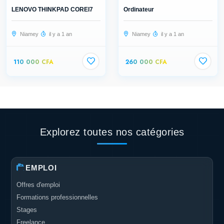
LENOVO THINKPAD COREI7
Ordinateur
Niamey
il y a 1 an
Niamey
il y a 1 an
110 000 CFA
260 000 CFA
Explorez toutes nos catégories
EMPLOI
Offres d'emploi
Formations professionnelles
Stages
Freelance