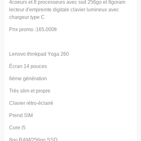
4coeurs et 8 processeurs avec ssd 256go et 8goram
lecteur d'empreinte digitale clavier lumineux avec
chargeur type C
Prix promo :165.000fr
Lenovo thinkpad Yoga 260
Écran 14 pouces
6ème génération
Très slim et propre
Clavier rétro-éclairé
Prend SIM
Core i5
8go RAM/256go SSD