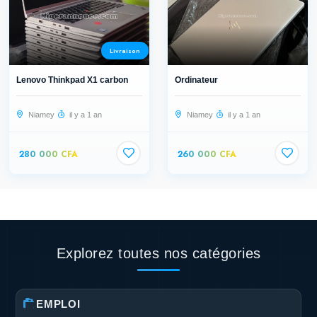
Livraison
Lenovo Thinkpad X1 carbon
Ordinateur
Niamey
il y a 1 an
Niamey
il y a 1 an
280 000 CFA
260 000 CFA
Explorez toutes nos catégories
EMPLOI