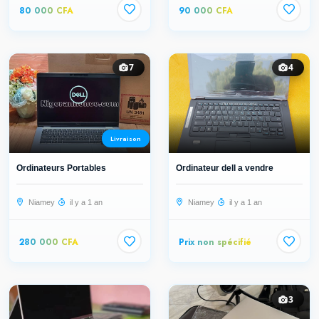
80 000 CFA
90 000 CFA
7
4
Livraison
Ordinateurs Portables
Ordinateur dell a vendre
Niamey
il y a 1 an
Niamey
il y a 1 an
280 000 CFA
Prix non spécifié
3