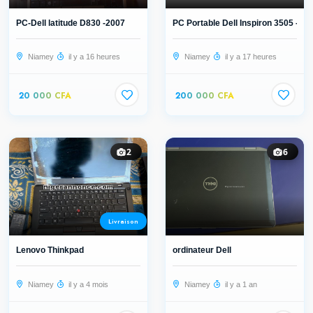
PC-Dell latitude D830 -2007
PC Portable Dell Inspiron 3505 -Ryz.
Niamey
il y a 16 heures
Niamey
il y a 17 heures
20 000 CFA
200 000 CFA
2
6
Livraison
Lenovo Thinkpad
ordinateur Dell
Niamey
il y a 4 mois
Niamey
il y a 1 an