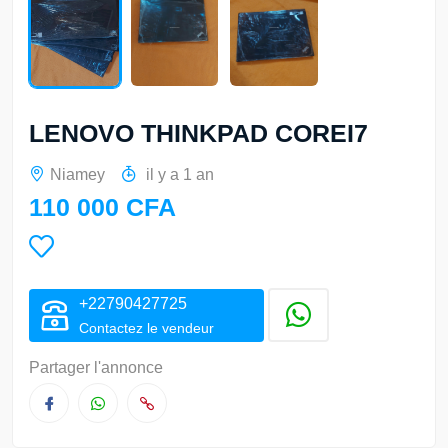
LENOVO THINKPAD COREI7
Niamey
il y a 1 an
110 000 CFA
+22790427725
Contactez le vendeur
Partager l'annonce