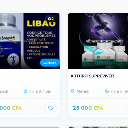
2
Livraison
o
ARTHRO SUPREVIVER
radi
il y a 8 mois
Maradi
il y a 8 m
 000 CFA
25 000 CFA