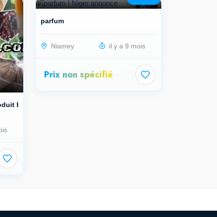
2
parfum
Niamey
il y a 9 mois
Prix non spécifié
duit b...
ois