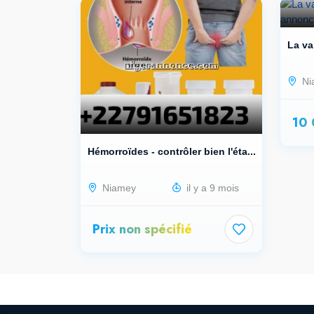
La va
Ni
10
Hémorroïdes - contrôler bien l'éta...
Niamey
il y a 9 mois
Prix non spécifié