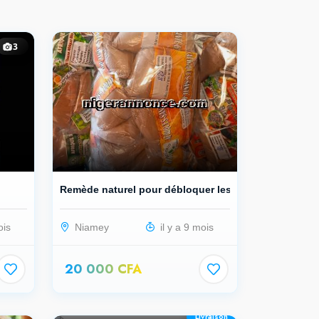
3
Remède naturel pour débloquer les t...
ois
Niamey
il y a 9 mois
20 000 CFA
Livraison