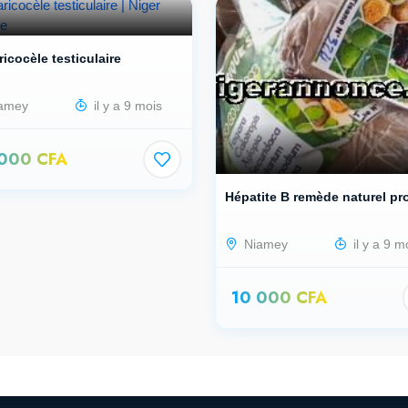
ricocèle testiculaire
amey
il y a 9 mois
 000 CFA
Hépatite B remède naturel pro
Niamey
il y a 9 m
10 000 CFA