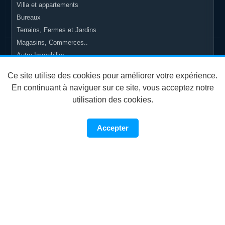
Villa et appartements
Bureaux
Terrains, Fermes et Jardins
Magasins, Commerces..
Autre Immobilier
Ce site utilise des cookies pour améliorer votre expérience.
LOISIRS
En continuant à naviguer sur ce site, vous acceptez notre
utilisation des cookies.
Jeux vidéo
Sports
Accepter
Vélos
Livres
Collection
ÉLECTRONIQUE
Ordinateurs
Téléphones