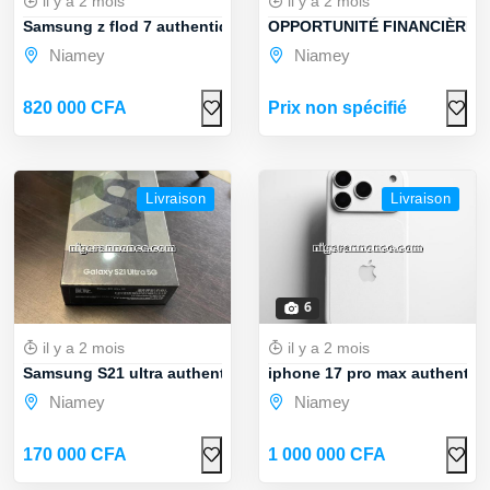
il y a 2 mois
il y a 2 mois
Samsung z flod 7 authentique
OPPORTUNITÉ FINANCIÈRE A 
Niamey
Niamey
820 000 CFA
Prix non spécifié
Livraison
Livraison
6
il y a 2 mois
il y a 2 mois
Samsung S21 ultra authentique
iphone 17 pro max authentiq
Niamey
Niamey
170 000 CFA
1 000 000 CFA