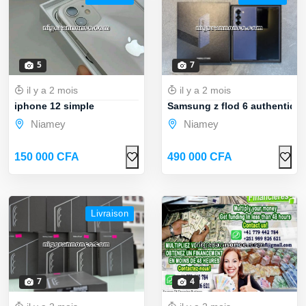
5
7
il y a 2 mois
il y a 2 mois
iphone 12 simple
Samsung z flod 6 authentiqu
Niamey
Niamey
150 000 CFA
490 000 CFA
Livraison
7
4