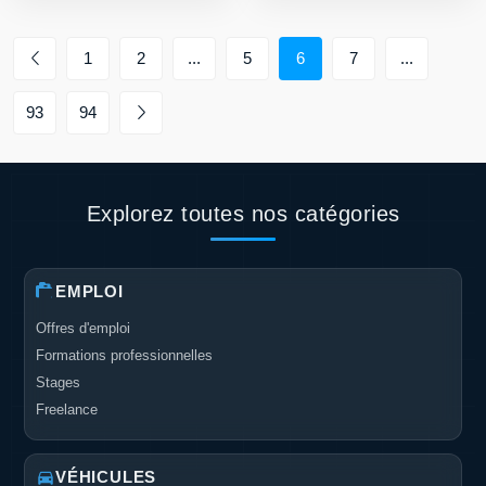
1
2
...
5
6
7
...
93
94
Explorez toutes nos catégories
EMPLOI
Offres d'emploi
Formations professionnelles
Stages
Freelance
VÉHICULES