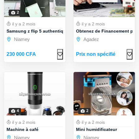
2
il y a 2 mois
il y a 2 mois
Samsung z flip 5 authentique
Obtenez de Financement pour 
Niamey
Agadez
230 000 CFA
Prix non spécifié
4
2
il y a 2 mois
il y a 2 mois
Machine à café
Mini humidificateur
Niamey
Niamey