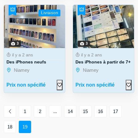
Livraison
3
3
il y a 2 ans
il y a 2 ans
Des iPhones neufs
Des iPhones à partir de 7+ et à
Niamey
Niamey
Prix non spécifié
Prix non spécifié
1
2
...
14
15
16
17
18
19