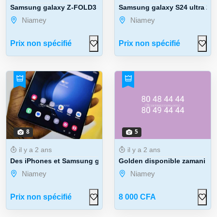
Samsung galaxy Z-FOLD3 256g/12 ram
Samsung galaxy S24 ultra 25
Niamey
Niamey
Prix non spécifié
Prix non spécifié
8
5
il y a 2 ans
il y a 2 ans
Des iPhones et Samsung galaxy fold tres ...
Golden disponible zamani té
Niamey
Niamey
Prix non spécifié
8 000 CFA