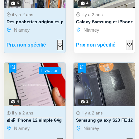
6
4
il y a 2 ans
il y a 2 ans
Des pochettes originales pour iphone et ...
Galaxy Samsung et iPhones
Niamey
Niamey
Prix non spécifié
Prix non spécifié
Livraison
4
2
il y a 2 ans
il y a 2 ans
🍏🍏 IPhone 12 simple 64g et batteries 9 ...
Samsung galaxy S23 FE 128g
Niamey
Niamey