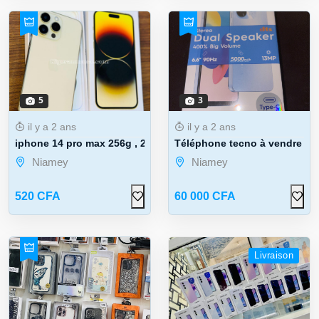
5
3
il y a 2 ans
il y a 2 ans
iphone 14 pro max 256g , 2 SIM
Téléphone tecno à vendre
Niamey
Niamey
520 CFA
60 000 CFA
Livraison