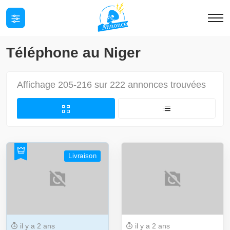
Téléphone au Niger
Affichage 205-216 sur 222 annonces trouvées
Livraison
il y a 2 ans
il y a 2 ans