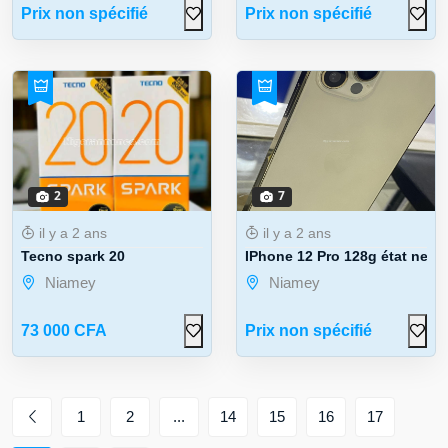
Prix non spécifié
Prix non spécifié
2
7
il y a 2 ans
il y a 2 ans
Tecno spark 20
IPhone 12 Pro 128g état neuf
Niamey
Niamey
73 000 CFA
Prix non spécifié
1
2
...
14
15
16
17