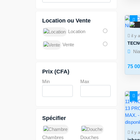
Location ou Vente
Location
5
il y 
TECN
Vente
Ni
75 0
Prix (CFA)
Min
Max
Spécifier
il y 
Chambres
Douches
iphon