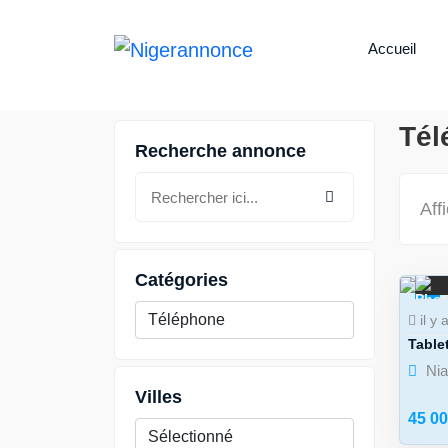
Accueil
Tél
Recherche annonce
Aff
Catégories
4
il y 
Table
Ni
Villes
45 0