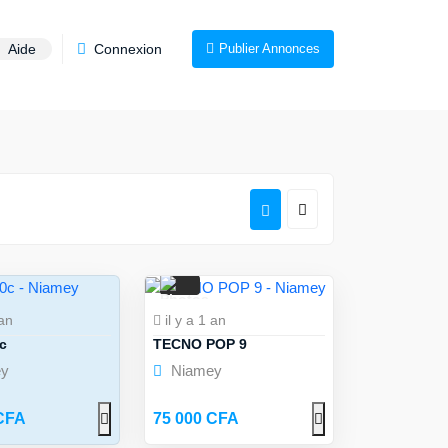
Aide
Connexion
Publier Annonces
4
 an
il y a 1 an
c
TECNO POP 9
y
Niamey
CFA
75 000 CFA