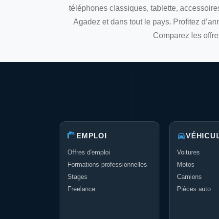
téléphones classiques, tablette, accessoire
Agadez et dans tout le pays. Profitez d’an
Comparez les offres
EMPLOI
VÉHICU
Offres d'emploi
Voitures
Formations professionnelles
Motos
Stages
Camions
Freelance
Pièces auto