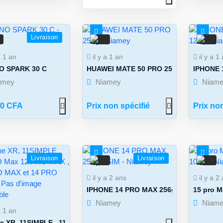
Livraison
2
4
a 1 an
il y a 1 an
il y a 1
O SPARK 30 C
HUAWEI MATE 50 PRO 256g
IPHONE 
amey
Niamey
Niame
00 CFA
Prix non spécifié
Prix non
Livraison
Livraison
9
7
il y a 2 ans
il y a 2
IPHONE 14 PRO MAX 256g, 2SIM
15 pro M
Niamey
Niame
a 1 an
e XR, 11SIMPLE , 11 PRO Max 12 PRO ...