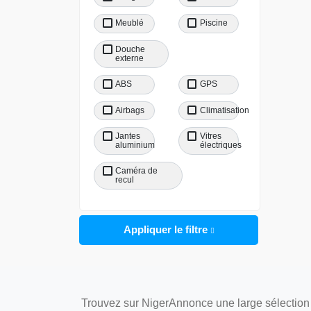
Meublé
Piscine
Douche
externe
ABS
GPS
Airbags
Climatisation
Jantes
Vitres
aluminium
électriques
Caméra de
recul
Appliquer le filtre
Trouvez sur NigerAnnonce une large sélection 