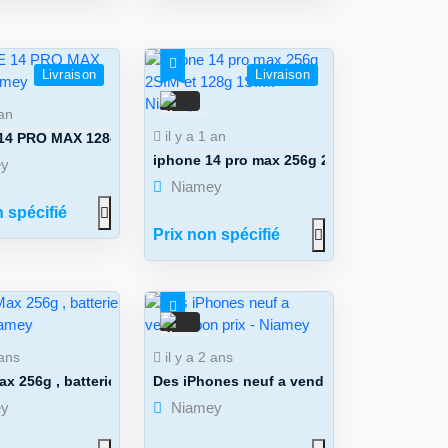
Livraison
Livraison
 an
7
il y a 1 an
14 PRO MAX 128g
iphone 14 pro max 256g 2SIM et 128g 1SIM .
y
Niamey
 spécifié
Prix non spécifié
4
 ans
il y a 2 ans
ax 256g , batterie 100%
Des iPhones neuf a vendre bon prix
y
Niamey