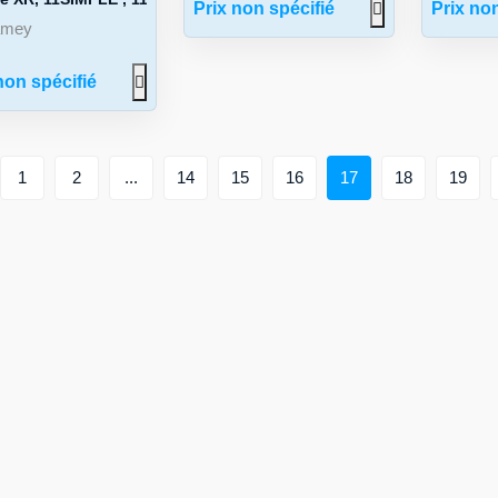
Prix non spécifié
Prix non
amey
non spécifié
1
2
...
14
15
16
17
18
19