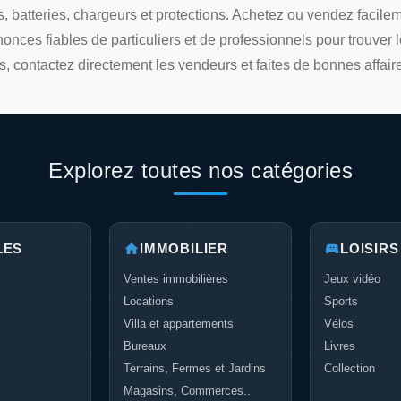
s, batteries, chargeurs et protections. Achetez ou vendez facile
nonces fiables de particuliers et de professionnels pour trouver
, contactez directement les vendeurs et faites de bonnes affaire
Explorez toutes nos catégories
LES
IMMOBILIER
LOISIRS
Ventes immobilières
Jeux vidéo
Locations
Sports
Villa et appartements
Vélos
Bureaux
Livres
Terrains, Fermes et Jardins
Collection
Magasins, Commerces..