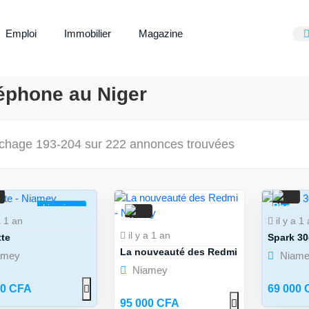
Emploi
Immobilier
Magazine
éphone au Niger
ichage 193-204 sur 222 annonces trouvées
Livraison
5
a 1 an
il y a 1
6
il y a 1 an
tte
Spark 30
La nouveauté des Redmi
amey
Niame
Niamey
00 CFA
69 000 
95 000 CFA