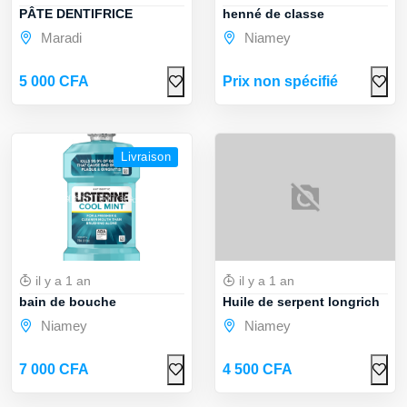
PÂTE DENTIFRICE
henné de classe
Maradi
Niamey
5 000 CFA
Prix non spécifié
Livraison
il y a 1 an
il y a 1 an
bain de bouche
Huile de serpent longrich
Niamey
Niamey
7 000 CFA
4 500 CFA