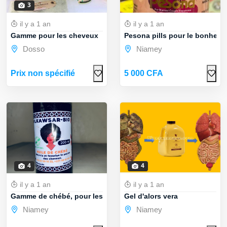
3
il y a 1 an
il y a 1 an
Gamme pour les cheveux
Pesona pills pour le bonheur d
Dosso
Niamey
Prix non spécifié
5 000 CFA
4
4
il y a 1 an
il y a 1 an
Gamme de chébé, pour les cheveux
Gel d'alors vera
Niamey
Niamey