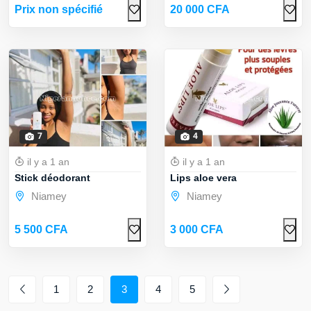
Prix non spécifié
20 000 CFA
7
4
il y a 1 an
il y a 1 an
Stick déodorant
Lips aloe vera
Niamey
Niamey
5 500 CFA
3 000 CFA
1
2
3
4
5