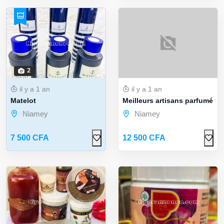
2
il y a 1 an
il y a 1 an
Matelot
Meilleurs artisans parfumé a
Niamey
Niamey
7 500 CFA
12 500 CFA