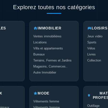
Explorez toutes nos catégories
LES
IMMOBILIER
LOISIRS
Ventes immobilières
Jeux vidéo
Locations
Sports
Villa et appartements
Vélos
Bureaux
Livres
Terrains, Fermes et Jardins
Collection
Magasins, Commerces..
Autre Immobilier
X
MODE
MAT
PROFE
Vêtements femme
Outillage
nimaux
Vêtements homme