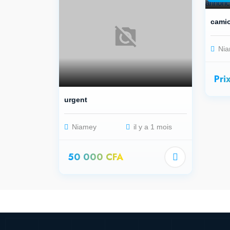
camio
Nia
Pri
urgent
Niamey
il y a 1 mois
50 000 CFA