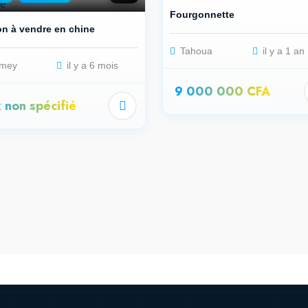
Fourgonnette
n à vendre en chine
Tahoua
il y a 1 an
mey
il y a 6 mois
9 000 000 CFA
x non spécifié