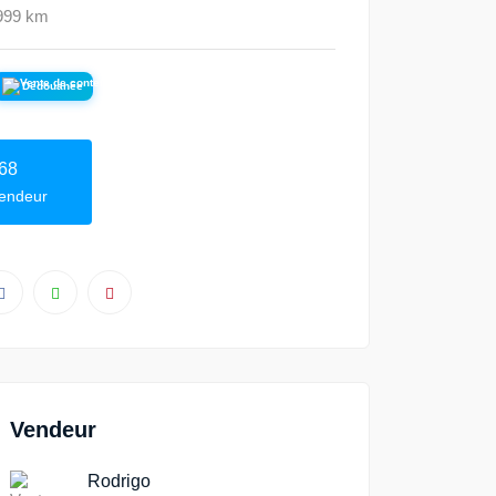
9999 km
Dédouanée
68
vendeur
Vendeur
Rodrigo