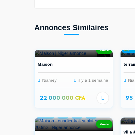
Annonces Similaires
200m²
1
3
2
400
Vente
3
Maison
terra
Niamey
il y a 1 semaine
Nia
22 000 000 CFA
95
400
200m²
1
3
2
3
Vente
villa