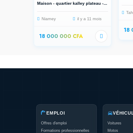
Maison - quartier kalley plateau -...
Tah
Niamey
il y a 11 mois
18
18 000 000 CFA
EMPLOI
VÉHICU
Offres d'emploi
Voitures
Formations professionnelles
Motos