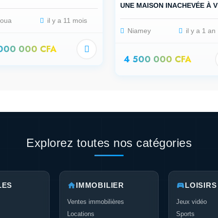
UNE MAISON INACHEVÉE À 
oua
il y a 11 mois
Niamey
il y a 1 an
 000 000 CFA
4 500 000 CFA
Explorez toutes nos catégories
LES
IMMOBILIER
LOISIRS
Ventes immobilières
Jeux vidéo
Locations
Sports