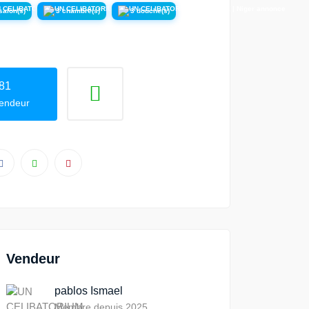
salon(s)
3 chambre(s)
3 douche(s)
81
vendeur
Vendeur
pablos Ismael
Membre depuis 2025