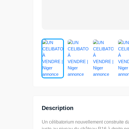
Description
Un célibatorium nouvellement construite da
juste au niveau du château R16 à droite p