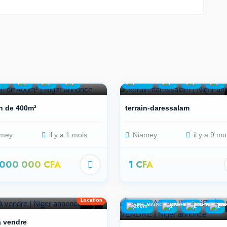
m²
2
5
2
600m²
1
3
3
in de 400m²
terrain-daressalam
mey
il y a 1 mois
Niamey
il y a 9 mo
 000 000 CFA
1 CFA
m²
1
2
1
Location
7
200m²
1
2
2
 à vendre