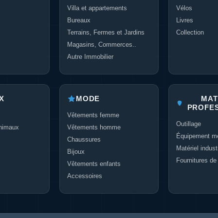
Villa et appartements
Vélos
Bureaux
Livres
Terrains, Fermes et Jardins
Collection
Magasins, Commerces..
Autre Immobilier
X
MODE
MAT
PROFE
Vêtements femme
Outillage
nimaux
Vêtements homme
Équipement mé
Chaussures
Matériel industr
Bijoux
Fournitures de
Vêtements enfants
Accessoires