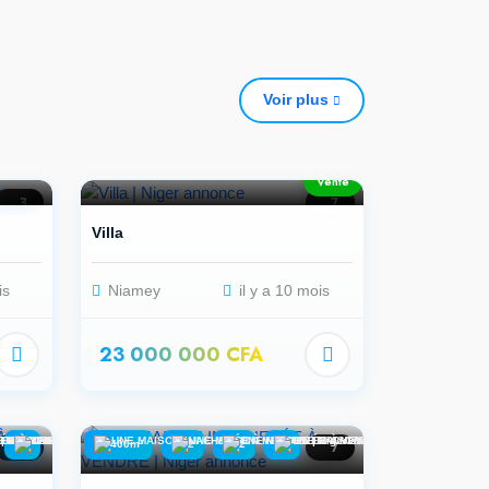
Voir plus
200m²
1
3
2
Vente
3
7
Villa
is
Niamey
il y a 10 mois
23 000 000 CFA
7
400m²
2
2
7