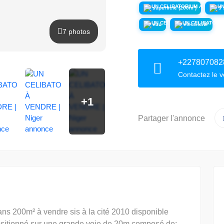
superficie (200m²)
3 
eau
electricité
7 photos
+227807082
Contactez le 
+1
Partager l'annonce
ns 200m² à vendre sis à la cité 2010 disponible
ositionné sur une grande voie de 20m composé de: