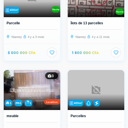
Vente
400m²
Vente
Parcelle
îlots de 13 parcelles
Niamey
il y a 3 mois
Niamey
il y a 11 mois
5 000 000 CFA
1 800 000 CFA
3
Location
1
1
1
400m²
meuble
Parcelles