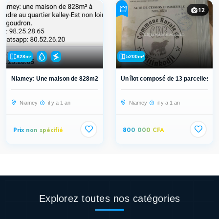
12
828m²
5200m²
Niamey: Une maison de 828m2 a vendr...
Un îlot composé de 13 parcelles de.
Niamey
il y a 1 an
Niamey
il y a 1 an
Prix non spécifié
800 000 CFA
Explorez toutes nos catégories