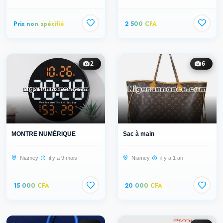
Prix non spécifié
2 500 CFA
2
6
MONTRE NUMÉRIQUE
Sac à main
Niamey
il y a 9 mois
Niamey
il y a 1 an
15 000 CFA
20 000 CFA