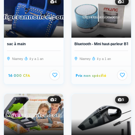
4
2
sac à main
Bluetooth - Mini haut-parleur BT4
Niamey
il y a 1 an
Niamey
il y a 1 an
16 000 CFA
Prix non spécifié
2
5