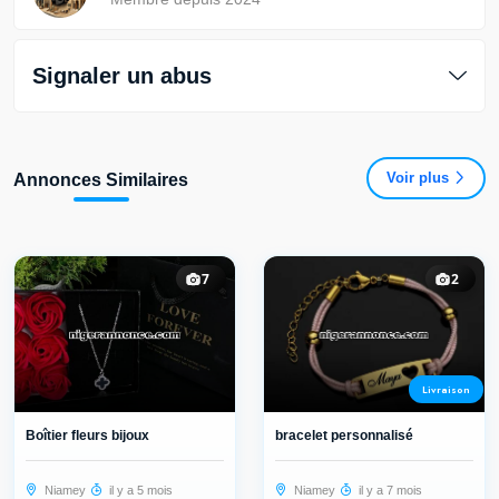
Signaler un abus
Voir plus
Annonces Similaires
7
2
Livraison
Boîtier fleurs bijoux
bracelet personnalisé
Niamey
il y a 5 mois
Niamey
il y a 7 mois