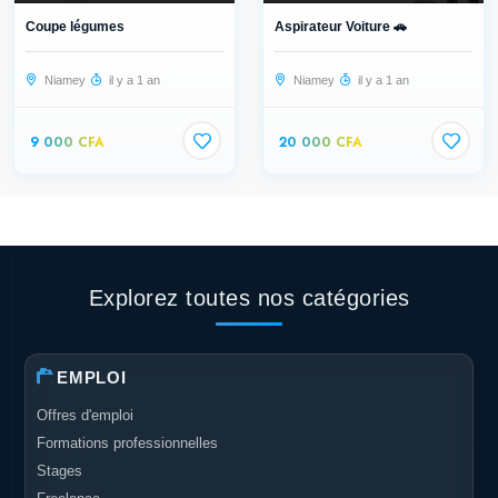
Coupe légumes
Aspirateur Voiture 🚗
Niamey
il y a 1 an
Niamey
il y a 1 an
9 000 CFA
20 000 CFA
Explorez toutes nos catégories
EMPLOI
Offres d'emploi
Formations professionnelles
Stages