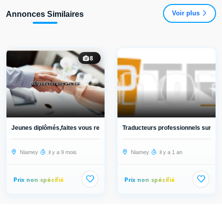
Voir plus
Annonces Similaires
8
Jeunes diplômés,faites vous remarqu...
Traducteurs professionnels sur Nia
Niamey
il y a 9 mois
Niamey
il y a 1 an
Prix non spécifié
Prix non spécifié