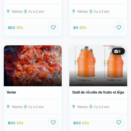
Niamey
il y a 2 ans
Niamey
il y a 2 ans
500 CFA
80 CFA
3
Vente
Outil de récolte de fruits et légum...
Niamey
il y a 2 ans
Niamey
il y a 2 ans
800 CFA
800 CFA