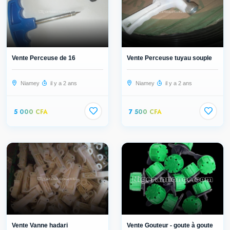
Vente Perceuse de 16
Vente Perceuse tuyau souple
Niamey
il y a 2 ans
Niamey
il y a 2 ans
5 000 CFA
7 500 CFA
Vente Vanne hadari
Vente Gouteur - goute à goute