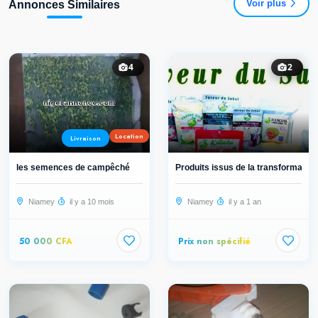
Voir plus
Annonces Similaires
4
2
Location
Livraison
les semences de campêché
Produits issus de la transformation.
Niamey
il y a 10 mois
Niamey
il y a 1 an
50 000 CFA
Prix non spécifié