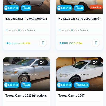
Location
Essence
Auto
Essence
Auto
Exceptionnel - Toyota Corolla S 201...
Ne ratez pas cette opportunité - Hy..
Niamey
il y a 5 mois
Niamey
il y a 5 mois
Prix non spécifié
3 800 000 CFA
6
7
Essence
Auto
Essence
Manuelle
Toyota Camry 2011 full options
Toyota Camry 2007