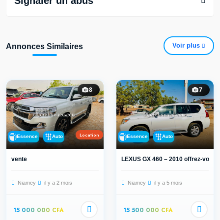
Signaler un abus
Voir plus
Annonces Similaires
8
7
Location
Essence
Auto
Essence
Auto
vente
LEXUS GX 460 – 2010 offrez-vous v
Niamey
il y a 2 mois
Niamey
il y a 5 mois
15 000 000 CFA
15 500 000 CFA