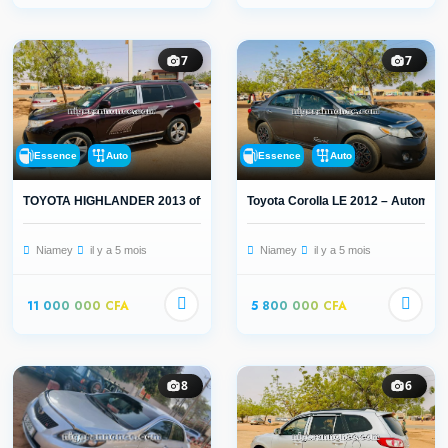
7
7
Essence
Auto
Essence
Auto
TOYOTA HIGHLANDER 2013 offrez-vous...
Toyota Corolla LE 2012 – Automatiq
Niamey
il y a 5 mois
Niamey
il y a 5 mois
11 000 000 CFA
5 800 000 CFA
8
6