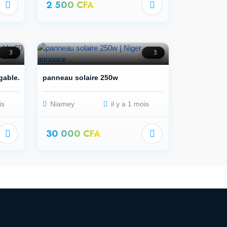
2 500 CFA
3
3
gable...
panneau solaire 250w
is
Niamey
il y a 1 mois
30 000 CFA