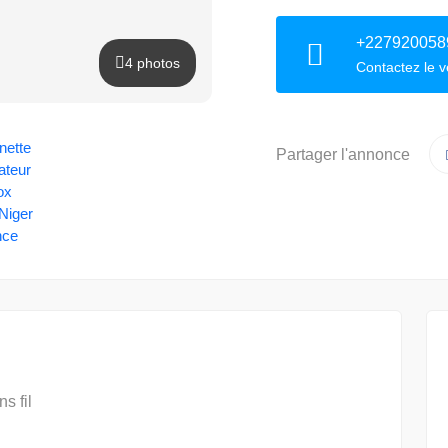
+227920058
4 photos
Contactez le 
Partager l'annonce
s fil