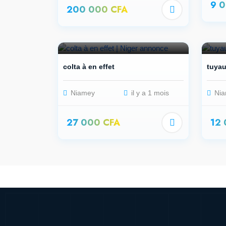
9 
200 000 CFA
colta à en effet
tuyau
Niamey
il y a 1 mois
Nia
27 000 CFA
12