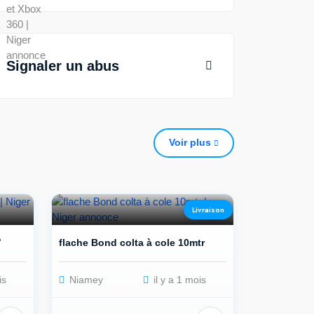
Signaler un abus
Voir plus
2
Livraison

flache Bond colta à cole 10mtr
is
Niamey
il y a 1 mois