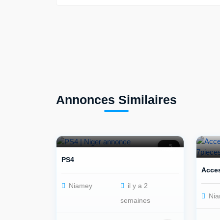
Annonces Similaires
5
PS4
Acces
Niamey
il y a 2
Nia
semaines