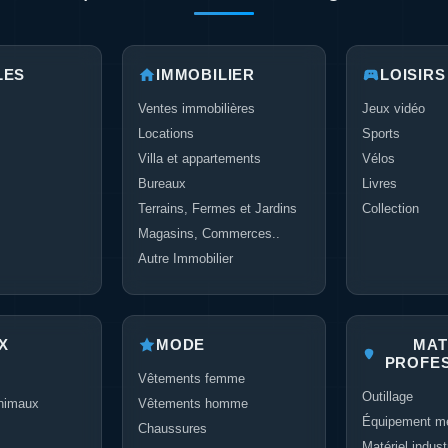
LES
IMMOBILIER
LOISIRS
Ventes immobilières
Jeux vidéo
Locations
Sports
Villa et appartements
Vélos
Bureaux
Livres
Terrains, Fermes et Jardins
Collection
Magasins, Commerces..
Autre Immobilier
X
MODE
MAT
PROFE
Vêtements femme
Outillage
nimaux
Vêtements homme
Équipement mé
Chaussures
Matériel industr