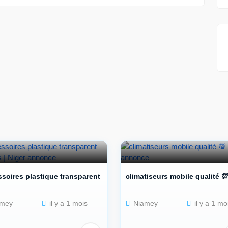
soires plastique transparent 7...
climatiseurs mobile qualité 
mey
il y a 1 mois
Niamey
il y a 1 mo