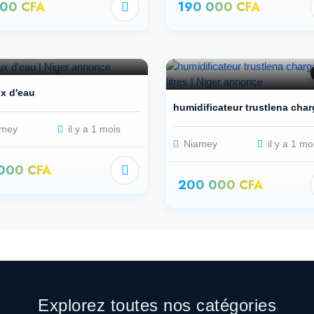
000 CFA
190 000 CFA
x d'eau
humidificateur trustlena char
mey
il y a 1 mois
Niamey
il y a 1 mo
 000 CFA
200 000 CFA
Explorez toutes nos catégories