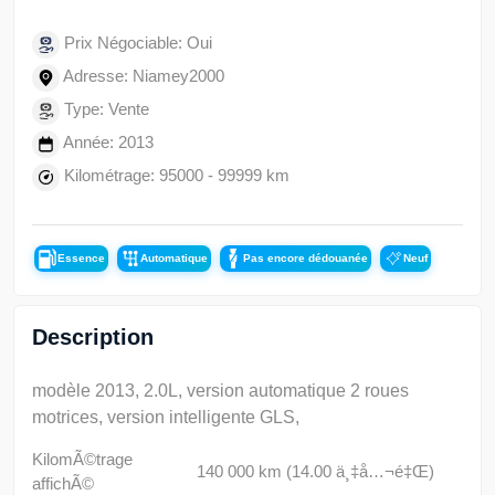
Prix Négociable: Oui
Adresse: Niamey2000
Type: Vente
Année: 2013
Kilométrage: 95000 - 99999 km
Essence
Automatique
Pas encore dédouanée
Neuf
Description
modèle 2013, 2.0L, version automatique 2 roues
motrices, version intelligente GLS,
KilomÃ©trage
140 000 km (14.00 ä¸‡å…¬é‡Œ)
affichÃ©