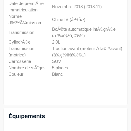
Date de premiÃ¨re
Novembre 2013 (2013.11)
immatriculation
Norme
Chine IV (å›½å››)
dâ€™Ã©mission
BoÃ®te automatique intÃ©grÃ©e
Transmission
(æ‰‹è‡ªä¸€ä½“)
CylindrÃ©e
2.0L
Transmission
Traction avant (moteur Ã lâ€™avant)
(motrice)
(å‰ç½®å‰é©±)
Carrosserie
SUV
Nombre de siÃ¨ges
5 places
Couleur
Blanc
Équipements