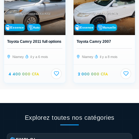
Essence
Auto
Essence
Manuelle
Toyota Camry 2011 full options
Toyota Camry 2007
Niamey
il y a 6 mois
Niamey
il y a 8 mois
4 400 000 CFA
2 000 000 CFA
Explorez toutes nos catégories