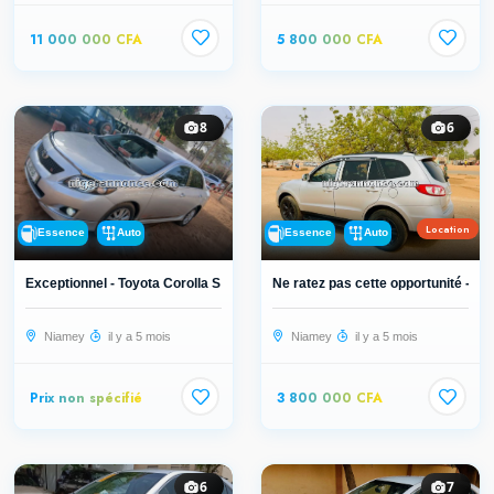
11 000 000 CFA
5 800 000 CFA
8
6
Location
Essence
Auto
Essence
Auto
Exceptionnel - Toyota Corolla S 201...
Ne ratez pas cette opportunité - Hy..
Niamey
il y a 5 mois
Niamey
il y a 5 mois
Prix non spécifié
3 800 000 CFA
6
7