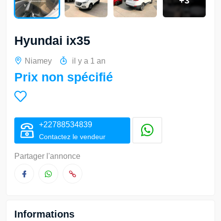
+3
Hyundai ix35
Niamey
il y a 1 an
Prix non spécifié
+22788534839
Contactez le vendeur
Partager l'annonce
Informations