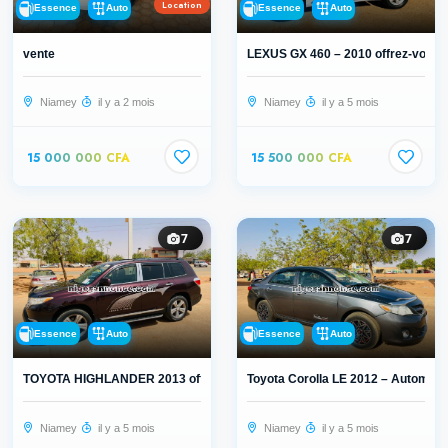
Location
Essence
Auto
Essence
Auto
vente
LEXUS GX 460 – 2010 offrez-vous v
Niamey
il y a 2 mois
Niamey
il y a 5 mois
15 000 000 CFA
15 500 000 CFA
7
7
Essence
Auto
Essence
Auto
TOYOTA HIGHLANDER 2013 offrez-vous...
Toyota Corolla LE 2012 – Automatiq
Niamey
il y a 5 mois
Niamey
il y a 5 mois