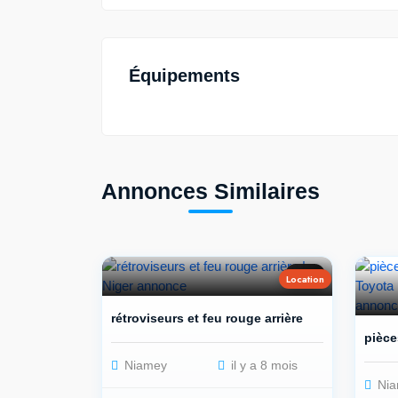
Équipements
Annonces Similaires
2
Location
rétroviseurs et feu rouge arrière
pièce
Niamey
il y a 8 mois
Nia