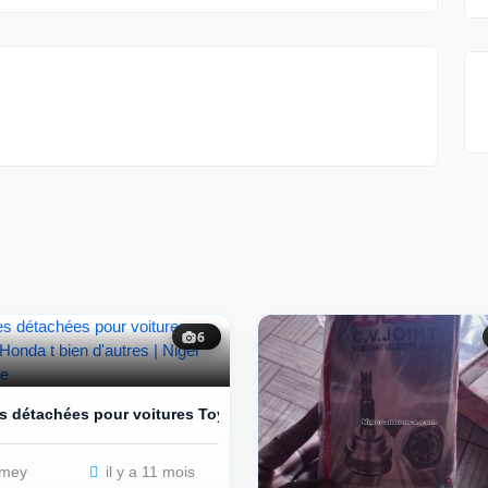
6
s détachées pour voitures Toyo...
mey
il y a 11 mois