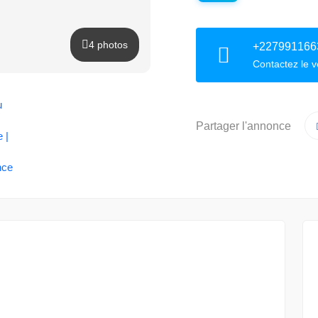
4 photos
+227991166
Contactez le 
Partager l'annonce