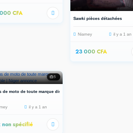
 000 CFA
Sawki pièces détachées
Niamey
il y a 1 an
23 000 CFA
5
 de moto de toute marque dispo...
mey
il y a 1 an
x non spécifié