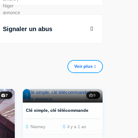
Signaler un abus
Voir plus
7
9
Clé simple, clé télécommande
Niamey
il y a 1 an