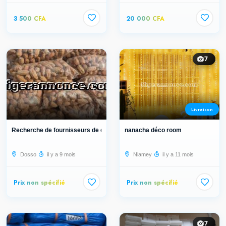
3 500 CFA
20 000 CFA
7
Livraison
Recherche de fournisseurs de dattes...
nanacha déco room
Dosso
il y a 9 mois
Niamey
il y a 11 mois
Prix non spécifié
Prix non spécifié
7