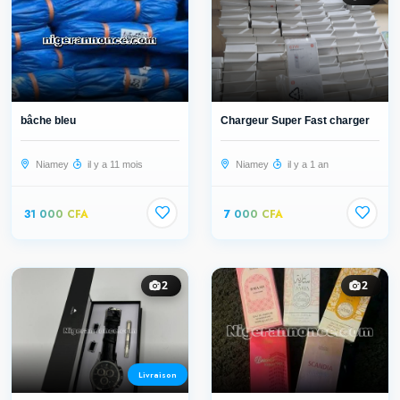
bâche bleu
Chargeur Super Fast charger
Niamey
il y a 11 mois
Niamey
il y a 1 an
31 000 CFA
7 000 CFA
2
2
Livraison