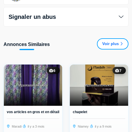
Signaler un abus
Voir plus
Annonces Similaires
6
7
vos articles en gros et en détails
chapelet
Maradi
il y a 3 mois
Niamey
il y a 9 mois