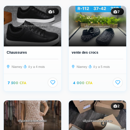
5
7
Chaussures
vente des crocs
Niamey
il y a 4 mois
Niamey
il y a 5 mois
7 500 CFA
4 000 CFA
2