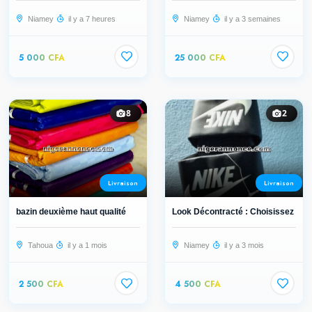
Niamey
il y a 7 heures
Niamey
il y a 3 semaines
5 000 CFA
25 000 CFA
8
2
Livraison
Livraison
bazin deuxième haut qualité
Look Décontracté : Choisissez la Qu
Tahoua
il y a 1 mois
Niamey
il y a 3 mois
2 500 CFA
4 500 CFA