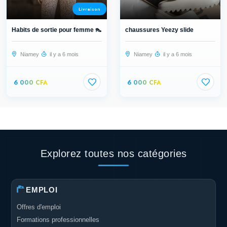
Livraison
Habits de sortie pour femme 👠
chaussures Yeezy slide
Niamey
il y a 6 mois
Niamey
il y a 6 mois
6 000 CFA
6 000 CFA
Explorez toutes nos catégories
EMPLOI
Offres d'emploi
Formations professionnelles