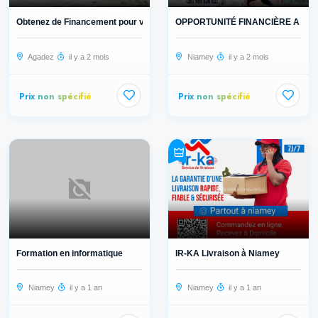
Obtenez de Financement pour vos pro...
OPPORTUNITÉ FINANCIÈRE A SAIS
Agadez
il y a 2 mois
Niamey
il y a 2 mois
Prix non spécifié
Prix non spécifié
Formation en informatique
IR-KA Livraison à Niamey
Niamey
il y a 1 an
Niamey
il y a 1 an