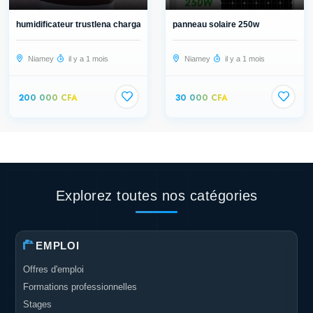
humidificateur trustlena chargable...
panneau solaire 250w
Niamey
il y a 1 mois
Niamey
il y a 1 mois
200 000 CFA
30 000 CFA
Explorez toutes nos catégories
EMPLOI
Offres d'emploi
Formations professionnelles
Stages