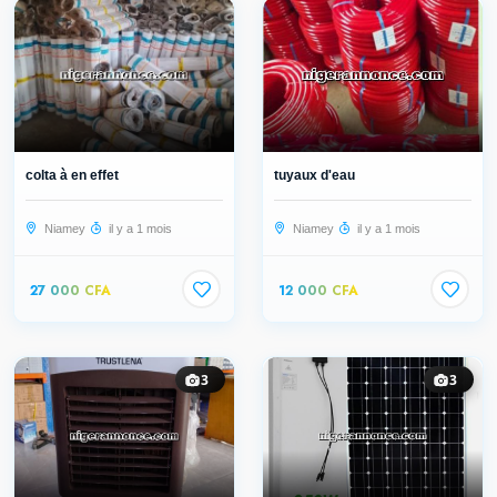
colta à en effet
tuyaux d'eau
Niamey
il y a 1 mois
Niamey
il y a 1 mois
27 000 CFA
12 000 CFA
3
3