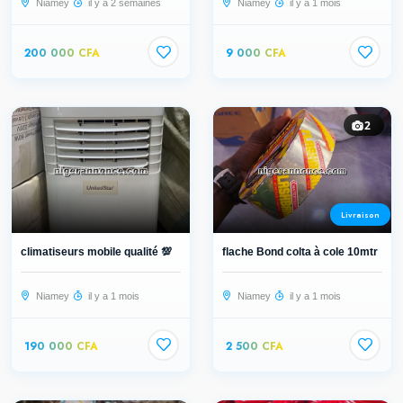
Niamey
il y a 2 semaines
Niamey
il y a 1 mois
200 000 CFA
9 000 CFA
2
Livraison
climatiseurs mobile qualité 💯
flache Bond colta à cole 10mtr
Niamey
il y a 1 mois
Niamey
il y a 1 mois
190 000 CFA
2 500 CFA