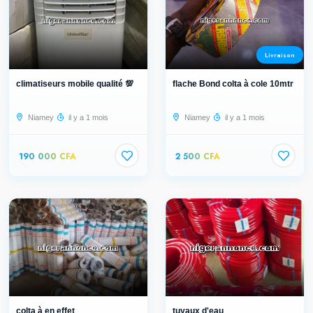
Livraison
climatiseurs mobile qualité 💯
flache Bond colta à cole 10mtr
Niamey
il y a 1 mois
Niamey
il y a 1 mois
190 000 CFA
2 500 CFA
colta à en effet
tuyaux d'eau