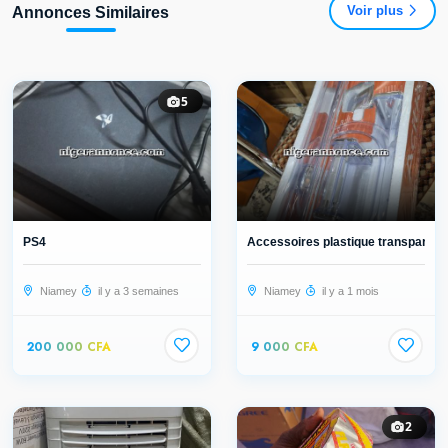
Voir plus
Annonces Similaires
5
PS4
Accessoires plastique transparent 7
Niamey
il y a 3 semaines
Niamey
il y a 1 mois
200 000 CFA
9 000 CFA
2