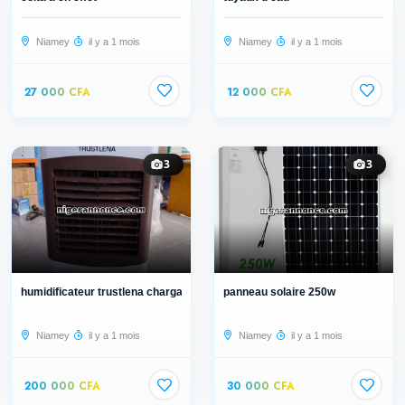
Niamey
il y a 1 mois
Niamey
il y a 1 mois
27 000 CFA
12 000 CFA
3
3
humidificateur trustlena chargable...
panneau solaire 250w
Niamey
il y a 1 mois
Niamey
il y a 1 mois
200 000 CFA
30 000 CFA