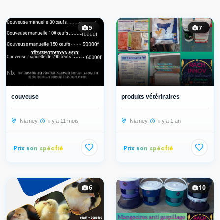
5
7
couveuse
produits vétérinaires
Niamey
il y a 11 mois
Niamey
il y a 1 an
Prix non spécifié
Prix non spécifié
6
10