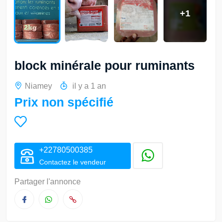
+1
block minérale pour ruminants
Niamey
il y a 1 an
Prix non spécifié
+22780500385
Contactez le vendeur
Partager l'annonce