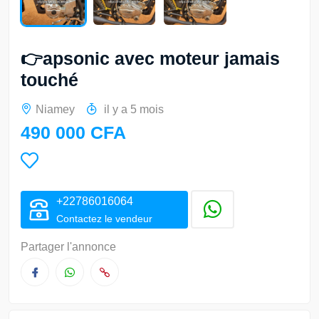
👉apsonic avec moteur jamais
touché
Niamey
il y a 5 mois
490 000 CFA
+22786016064
Contactez le vendeur
Partager l'annonce