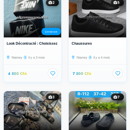
2
5
Livraison
Look Décontracté : Choisissez la Qu...
Chaussures
Niamey
il y a 3 mois
Niamey
il y a 4 mois
4 500 CFA
7 500 CFA
3
7