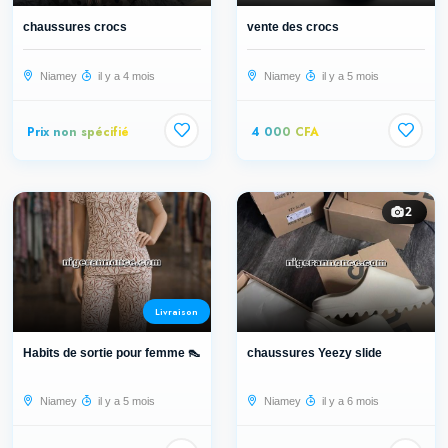
chaussures crocs
vente des crocs
Niamey
il y a 4 mois
Niamey
il y a 5 mois
Prix non spécifié
4 000 CFA
2
Livraison
Habits de sortie pour femme 👠
chaussures Yeezy slide
Niamey
il y a 5 mois
Niamey
il y a 6 mois