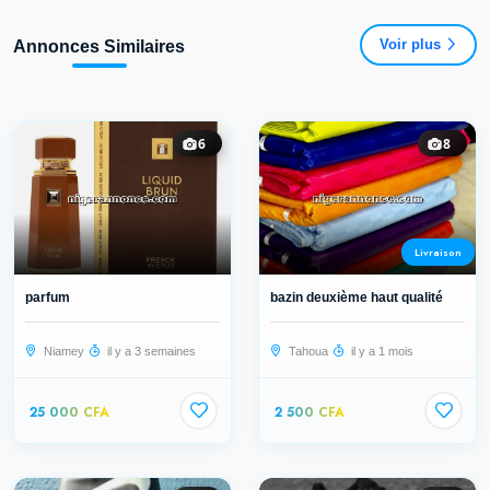
Voir plus
Annonces Similaires
6
8
Livraison
parfum
bazin deuxième haut qualité
Niamey
il y a 3 semaines
Tahoua
il y a 1 mois
25 000 CFA
2 500 CFA